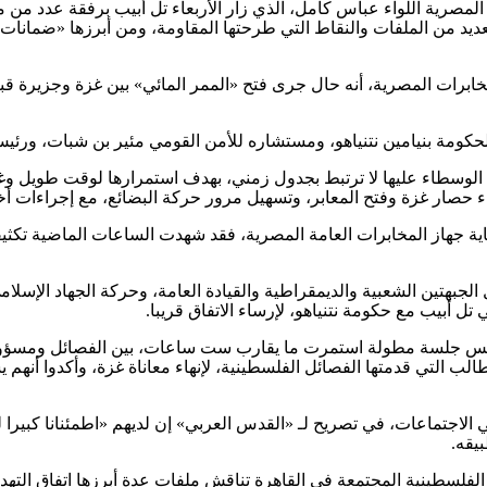
رية اللواء عباس كامل، الذي زار الأربعاء تل أبيب برفقة عدد من 
ى العديد من الملفات والنقاط التي طرحتها المقاومة، ومن أبرزها «ضمانا
لمخابرات المصرية، أنه حال جرى فتح «الممر المائي» بين غزة وجزيرة 
لحكومة بنيامين نتنياهو، ومستشاره للأمن القومي مئير بن شبات، ورئيس
عمل الوسطاء عليها لا ترتبط بجدول زمني، بهدف استمرارها لوقت طويل و
اء حصار غزة وفتح المعابر، وتسهيل مرور حركة البضائع، مع إجراءات
عاية جهاز المخابرات العامة المصرية، فقد شهدت الساعات الماضية تكثي
جبهتين الشعبية والديمقراطية والقيادة العامة، وحركة الجهاد الإسلام
 أبيب مع حكومة نتنياهو، لإرساء الاتفاق قريبا.
الخميس جلسة مطولة استمرت ما يقارب ست ساعات، بين الفصائل وم
ب التي قدمتها الفصائل الفلسطينية، لإنهاء معاناة غزة، وأكدوا أنهم 
لاجتماعات، في تصريح لـ «القدس العربي» إن لديهم «اطمئنانا كبيرا ل
يقه.
لفلسطينية المجتمعة في القاهرة تناقش ملفات عدة أبرزها اتفاق التهد