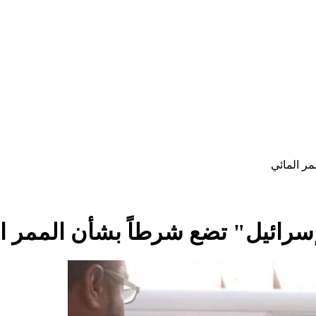
مر المائي
"إسرائيل" تضع شرطاً بشأن الممر ا