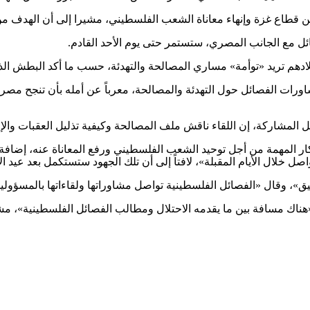
عن قطاع غزة وإنهاء معاناة الشعب الفلسطيني، مشيرا إلى أن الهدف 
ائل مع الجانب المصري، ستستمر حتى يوم الأحد القادم.
لادهم تريد «توأمة» مساري المصالحة والتهدئة، حسب ما أكد البطش ال
رات الفصائل حول التهدئة والمصالحة، معرباً عن أمله بأن تنجح مصر
ل المشاركة، إن اللقاء ناقش ملف المصالحة وكيفية تذليل العقبات والإ
كار المهمة من أجل توحيد الشعب الفلسطيني ورفع المعاناة عنه، إضاف
خلال الأيام المقبلة»، لافتاً إلى أن تلك الجهود ستستكمل بعد عيد ا
قيق»، وقال «الفصائل الفلسطينية تواصل مشاوراتها ولقاءاتها بالمسؤولي
ناك مسافة بين ما يقدمه الاحتلال ومطالب الفصائل الفلسطينية»، مشي