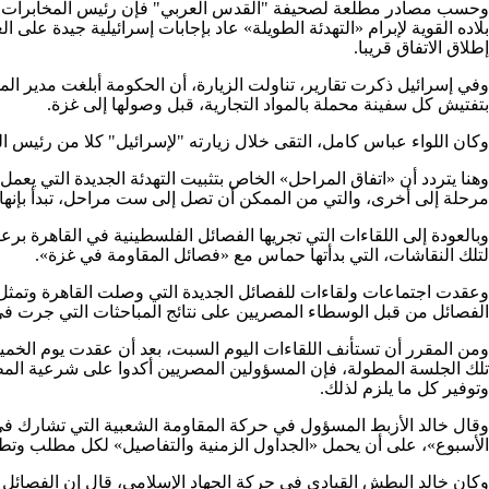
وحسب مصادر مطلعة لصحيفة "القدس العربي" فإن رئيس المخابرات المص
بلاده القوية لإبرام «التهدئة الطويلة» عاد بإجابات إسرائيلية جيدة عل
إطلاق الاتفاق قريبا.
وفي إسرائيل ذكرت تقارير، تناولت الزيارة، أن الحكومة أبلغت مدير ا
بتفتيش كل سفينة محملة بالمواد التجارية، قبل وصولها إلى غزة.
وكان اللواء عباس كامل، التقى خلال زيارته "لإسرائيل" كلا من رئيس ا
وهنا يتردد أن «اتفاق المراحل» الخاص بتثبيت التهدئة الجديدة التي ي
مرحلة إلى أخرى، والتي من الممكن أن تصل إلى ست مراحل، تبدأ بإنه
وبالعودة إلى اللقاءات التي تجريها الفصائل الفلسطينية في القاهرة بر
لتلك النقاشات، التي بدأتها حماس مع «فصائل المقاومة في غزة».
وعقدت اجتماعات ولقاءات للفصائل الجديدة التي وصلت القاهرة وتمثل ال
الفصائل من قبل الوسطاء المصريين على نتائج المباحثات التي جرت في تل
ومن المقرر أن تستأنف اللقاءات اليوم السبت، بعد أن عقدت يوم 
تلك الجلسة المطولة، فإن المسؤولين المصريين أكدوا على شرعية المطال
وتوفير كل ما يلزم لذلك.
وقال خالد الأزبط المسؤول في حركة المقاومة الشعبية التي تشارك في ا
الأسبوع»، على أن يحمل «الجداول الزمنية والتفاصيل» لكل مطلب وتطب
وكان خالد البطش القيادي في حركة الجهاد الإسلامي، قال إن الفصائل ا