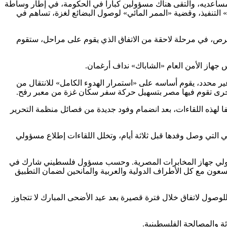
مساعديه، والتقى هناك مسؤولين كبارا في الحكومة، في إطار وساطة
ت» التنفيذ، وقضية «الممر المائي» لوصول البضائع لغزة، تساهم في
قبرص، في مرحلة لاحقة من الاتفاق الذي يقوم على مراحل، ستقوم
 جهاز الأمن العام «الشاباك» نداف أرغمان.
غير محدد، يقوم أساسه على «استمرار الهدوء الكامل» للانتقال من
 أخرى تقوم فيها مصر بتسهيل حركة سفر سكان غزة من معبر رفح.
فا لهذه اللقاءات، بعد انضمام وفود جديدة من فصائل منظمة التحرير
ي التي وصل وفدها قبل ثلاثة أيام، وتخلل اللقاءات إطلاع مسؤولي
سؤولي جهاز المخابرات المصرية. وحسب مسؤول فلسطيني شارك في
يسعون مع كل الأطراف الدولية والعربية والمانحين لضمان التطبيق
لوصول لاتفاق خلال فترة قصيرة بعد عيد الأضحى المبارك لا تتجاوز
ئة والمصالحة الفلسطينية.