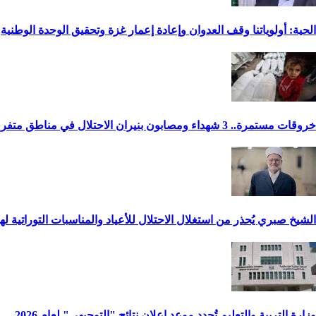
الحية: أولوياتنا وقف العدوان وإعادة إعمار غزة وتحقيق الوحدة الوطنية
خروقات مستمرة.. 3 شهداء ومصابون بنيران الاحتلال في مناطق متفرقة بالقطاع
الشيخ صبري يُحذر من استغلال الاحتلال للأعياد والمناسبات التوراتية ل
وزارة التربية والتعليم تُحدد موعد إعلان نتائج "التوجيهي" لعام 2026