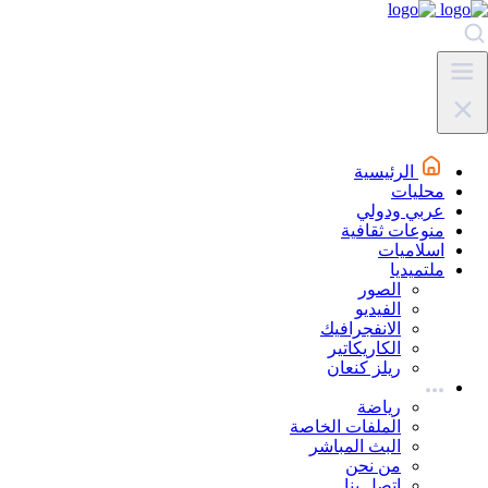
الرئيسية
محليات
عربي ودولي
منوعات ثقافية
اسلاميات
ملتميديا
الصور
الفيديو
الانفجرافيك
الكاريكاتير
ريلز كنعان
رياضة
الملفات الخاصة
البث المباشر
من نحن
اتصل بنا