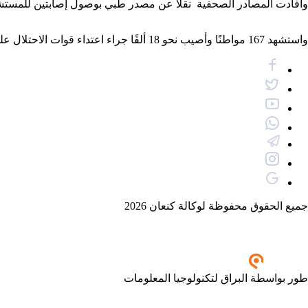
وأفادت المصادر الصحفية نقلًا عن مصدر طبي بوصول إصابتين للمستشفى
واستشهد 167 مواطنًا وأصيب نحو 18 ألفًا جراء اعتداء قوات الاحتلال على المتظاهرين السلميين بمسيرة العودة وكسر الحصار شرقي القطاع منذ انطلاقها في 30 مارس الماضي.
جميع الحقوق محفوظة لوكالة كنعان 2026
طور بواسطة البراق لتكنولوجيا المعلومات