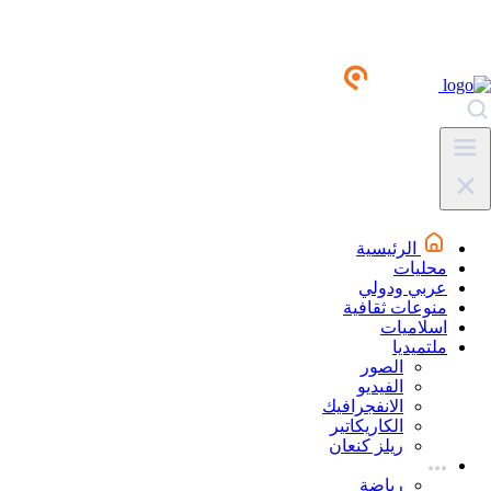
الرئيسية
محليات
عربي ودولي
منوعات ثقافية
اسلاميات
ملتميديا
الصور
الفيديو
الانفجرافيك
الكاريكاتير
ريلز كنعان
رياضة