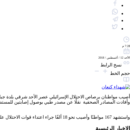
7:28 م
الأحد 12 / أغسطس / 2018
نسخ الرابط
حجم الخط
أصيب مواطنان برصاص الاحتلال الإسرائيلي عصر الأحد شرقي بلدة جبا
وأفادت المصادر الصحفية نقلًا عن مصدر طبي بوصول إصابتين للمستشفى
واستشهد 167 مواطنًا وأصيب نحو 18 ألفًا جراء اعتداء قوات الاحتلال على المتظاهرين السلميين بمسيرة العودة وكسر الحصار شرقي القطاع منذ انطلاقها في 30 مارس الماضي.
الاخبار الرئيسية