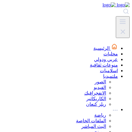
الرئيسية
محليات
عربي ودولي
منوعات ثقافية
اسلاميات
ملتميديا
الصور
الفيديو
الانفجرافيك
الكاريكاتير
ريلز كنعان
رياضة
الملفات الخاصة
البث المباشر
من نحن