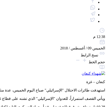
12:38 م
الخميس 09 / أغسطس / 2018
نسخ الرابط
حجم الخط
كنعان – غزة
استهدفت طائرات الاحتلال "الإسرائيلي" صباح اليوم الخميس، عدة م
ويأتي القصف استمراراً، للعدوان "الإسرائيلي" الذي تشنه على قطاع غزة، وأدى حتى هذه اللحظة لاستشهاد 3 مواطنين بين
10.28: استهداف شرق قطاع غزة لموقع أبوجراد العسكري التابع لكتائب القسام.