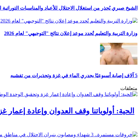
الشيخ صبري يُحذر من استغلال الاحتلال للأعياد والمناسبات التوراتية 
وزارة التربية والتعليم تُحدد موعد إعلان نتائج "التوجيهي" لعام 2026
5 آلاف إصابة أسبوعيًا بجدري الماء في غزة وتحذيرات من تفشيه
متعلقات
الحية: أولوياتنا وقف العدوان وإعادة إعمار غ