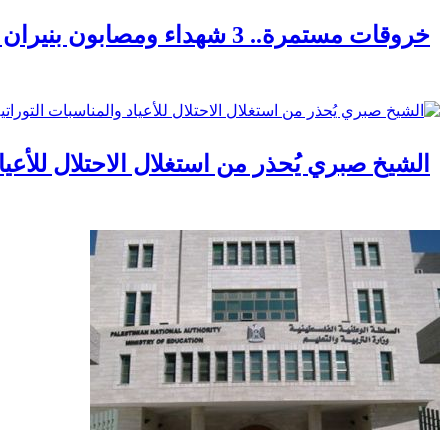
خروقات مستمرة.. 3 شهداء ومصابون بنيران الاحتلال في مناطق متفرقة بالقطاع
الشيخ صبري يُحذر من استغلال الاحتلال للأعيا