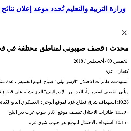
وزارة التربية والتعليم تُحدد موعد إعلان نتائج "ا
محدث : قصف صهيوني لمناطق محتلفة في قط
الخميس 09 / أغسطس / 2018
كنعان – غزة
استهدفت طائرات الاحتلال "الإسرائيلي" صباح اليوم الخميس، عدة م
ويأتي القصف استمراراً، للعدوان "الإسرائيلي" الذي تشنه على قطاع غزة، وأدى حتى هذه اللحظة لاستشهاد 3 مواطنين بين
10.28: استهداف شرق قطاع غزة لموقع أبوجراد العسكري التابع لكتائب القسام.
- 10.20: طائرات الاحتلال تقصف موقع الآثار جنوب غرب دير البلح
- 10.15: استهداف الاحتلال لموقع بدر جنوب شرق غزة