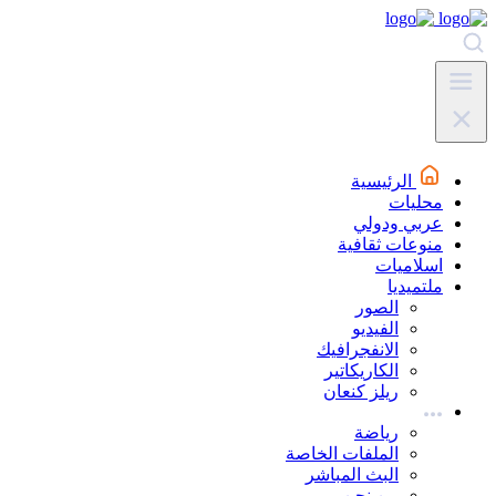
الرئيسية
محليات
عربي ودولي
منوعات ثقافية
اسلاميات
ملتميديا
الصور
الفيديو
الانفجرافيك
الكاريكاتير
ريلز كنعان
رياضة
الملفات الخاصة
البث المباشر
من نحن