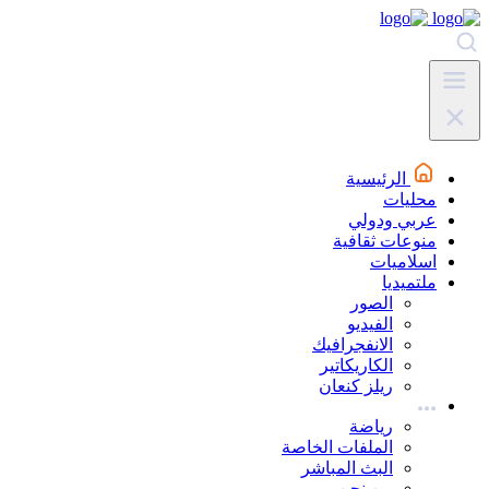
الرئيسية
محليات
عربي ودولي
منوعات ثقافية
اسلاميات
ملتميديا
الصور
الفيديو
الانفجرافيك
الكاريكاتير
ريلز كنعان
رياضة
الملفات الخاصة
البث المباشر
من نحن