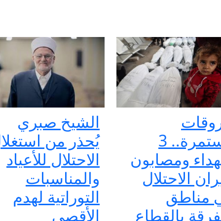
وقات
الشيخ صبري
مستمرة.. 3
يُحذر من استغلا
داء ومصابون
الاحتلال للأعياد
ران الاحتلال
والمناسبات
 مناطق
التوراتية لهدم
فرقة بالقطاع
الأقصى