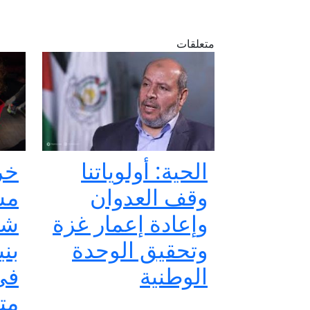
متعلقات
الحية: أولوياتنا
خر
وقف العدوان
وإعادة إعمار غزة
شه
وتحقيق الوحدة
بني
الوطنية
في
مت