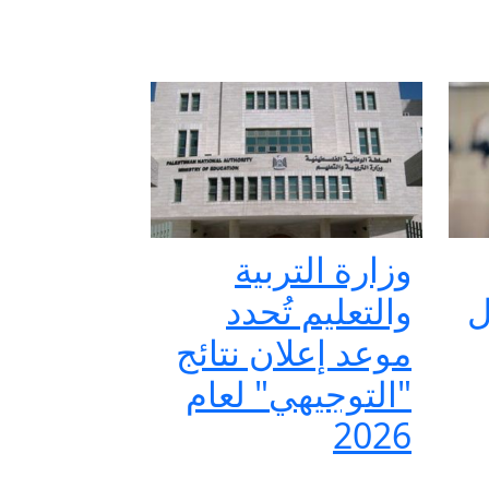
وزارة التربية
ل
والتعليم تُحدد
موعد إعلان نتائج
"التوجيهي" لعام
2026