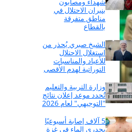
شهداء ومصابون
بنيران الاحتلال في
مناطق متفرقة
بالقطاع
الشيخ صبري يُحذر من
استغلال الاحتلال
للأعياد والمناسبات
التوراتية لهدم الأقصى
وزارة التربية والتعليم
تُحدد موعد إعلان نتائج
"التوجيهي" لعام 2026
5 آلاف إصابة أسبوعيًا
بجدري الماء في غزة