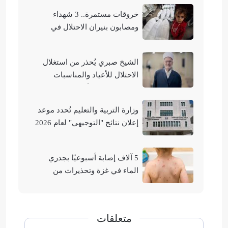
خروقات مستمرة.. 3 شهداء
ومصابون بنيران الاحتلال في
مناطق متفرقة بالقطاع
الشيخ صبري يُحذر من استغلال
الاحتلال للأعياد والمناسبات
التوراتية لهدم الأقصى
وزارة التربية والتعليم تُحدد موعد
إعلان نتائج "التوجيهي" لعام 2026
5 آلاف إصابة أسبوعيًا بجدري
الماء في غزة وتحذيرات من
تفشيه
متعلقات