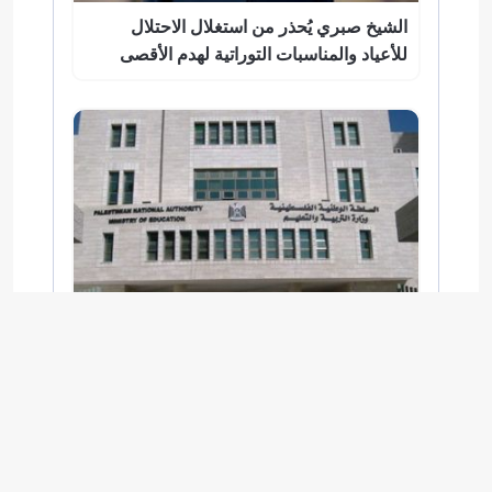
الشيخ صبري يُحذر من استغلال الاحتلال
للأعياد والمناسبات التوراتية لهدم الأقصى
وزارة التربية والتعليم تُحدد موعد إعلان نتائج
"التوجيهي" لعام 2026