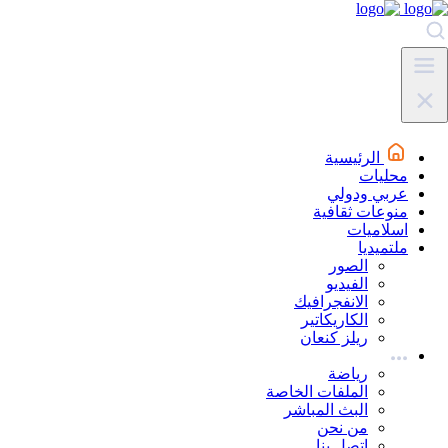
الرئيسية
محليات
عربي ودولي
منوعات ثقافية
اسلاميات
ملتميديا
الصور
الفيديو
الانفجرافيك
الكاريكاتير
ريلز كنعان
رياضة
الملفات الخاصة
البث المباشر
من نحن
اتصل بنا