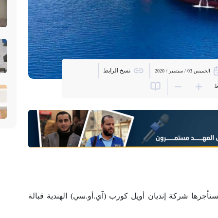
نسخ الرابط
الخميس 03 / سبتمبر / 2020
ط
تأجرها شركة إنديان أويل كورب (آي.أو.سي) الهندية قبالة