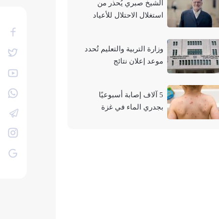
الشيخ صبري يُحذر من
استغلال الاحتلال للأعياد
والمناسبات التوراتية لهدم
الأقصى
وزارة التربية والتعليم تُحدد
موعد إعلان نتائج
"التوجيهي" لعام 2026
5 آلاف إصابة أسبوعيًا
بجدري الماء في غزة
وتحذيرات من تفشيه