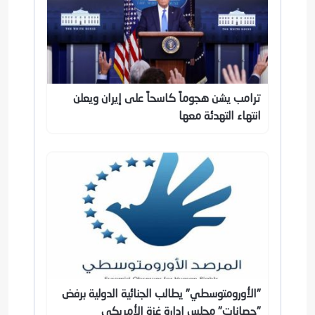
ترامب يشن هجوماً كاسحاً على إيران ويعلن
انتهاء التهدئة معها
"الأورومتوسطي" يطالب الجنائية الدولية برفض
"حصانات" مجلس إدارة غزة الأمريكي