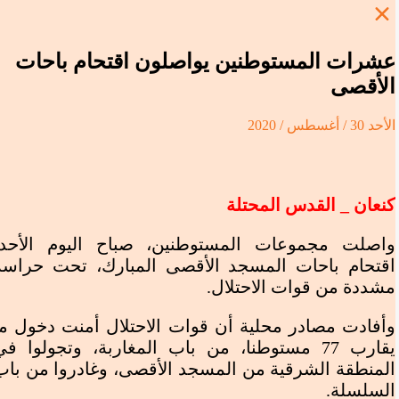
عشرات المستوطنين يواصلون اقتحام باحات
الأقصى
الأحد 30 / أغسطس / 2020
29
غزة
البث المباشر
الرئيسية
محليات
الرئيسية
/
محليات
/
كنعان _ القدس المحتلة
عربي ودولي
عشرات المستوطنين يواصلون اقتحام باحات الأقصى
منوعات ثقافية
اسلاميات
واصلت مجموعات المستوطنين، صباح اليوم الأحد،
ملتميديا
اقتحام باحات المسجد الأقصى المبارك، تحت حراسة
عشرات المستوطنين يواصلون اقتحام باحات
الصور
مشددة من قوات الاحتلال.
الفيديو
رياضة
الأقصى
الانفجرافيك
الملفات
الكاريكاتير
وأفادت مصادر محلية أن قوات الاحتلال أمنت دخول ما
الخاصة
ريلز كنعان
البث المباشر
يقارب 77 مستوطنا، من باب المغاربة، وتجولوا في
من نحن
المنطقة الشرقية من المسجد الأقصى، وغادروا من باب
اتصل بنا
السلسلة.