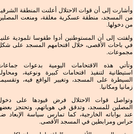
وأشارت إلى أن قوات الاحتلال أعلنت المنطقة الشرقية
من المسجد، منطقة عسكرية مغلقة، ومنعت المصلين
من دخولها.
ولفتت إلى أن المستوطنين أدوا طقوسا تلمودية علنية
في باحات الأقصى، خلال اقتحامهم المسجد على شكل
1:22 م
الأحد 30 / أغسطس / 2020
نسخ الرابط
مجموعات.
حجم الخط
وتأتي هذه الاقتحامات اليومية بدعوات جماعات
استيطانية لتنفيذ اقتحامات كبيرة ونوعية، ومحاولة
السيطرة على المسجد، وتغيير الواقع فيه، وتقسيمه
زمانيا ومكانيا.
وتواصل قوات الاحتلال فرض قيودها على دخول
المصلين للمسجد، وتدقق في هوياتهم، وتحتجز بعضها
كنعان _ القدس المحتلة
عند بواباته الخارجية، كما تمارس سياسة الإبعاد ضد
واصلت مجموعات المستوطنين، صباح اليوم الأحد، اقتحام باحات
حراس ومرابطين في المسجد الأقصى.
المسجد الأقصى المبارك، تحت حراسة مشددة من قوات الاحتلال.