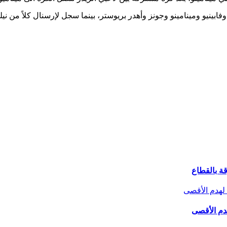
ابينيو ومينامينو وجونز وأهدر بريوستر، بينما سجل لإرسنال كلاً من ني
هدم الأقصى