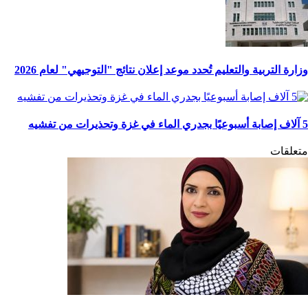
وزارة التربية والتعليم تُحدد موعد إعلان نتائج "التوجيهي" لعام 2026
5 آلاف إصابة أسبوعيًا بجدري الماء في غزة وتحذيرات من تفشيه
متعلقات