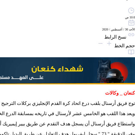
10:0 ص
الأحد 30 / أغسطس / 2020
نسخ الرابط
حجم الخط
كنعان _ وكالات
توج فريق أرسنال بلقب درع اتحاد كرة القدم الإنجليزي بركلات الترجيح 5-4 بعد التعادل الإيجابي 1-1، في اللقاء الذي أقيم على أرضية ملعب " ويمبلي".
ويعد هذا اللقب هو الخامس عشر لأرسنال في تاريخه بمسابقة الدرع الخير
واستطاع فريق أرسنال أن يسجل هدف التقدم عن طريق بيير إيميريك أوباميانج في الدقيقة " 12 " بعد كرة سريعة انتهت بتمريرة الى أ
وفي الدقيقة " 73 " سجل ليفربول هدف التعادل عن طريق البديل تاكومي مينامينو، بعد كرة مشتركة بين لاعبي الريدز لتصل الكرة الى ميناميو الذي سددها في المرمى.