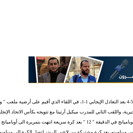
ية، واللقب الثاني للمدرب ميكيل آرتيتا مع تتويجه بكأس الاتحاد الإنج
وباميانج الذي استلم وسددها في الشباك.