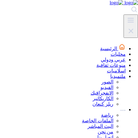
الرئيسية
محليات
عربي ودولي
منوعات ثقافية
اسلاميات
ملتميديا
الصور
الفيديو
الانفجرافيك
الكاريكاتير
ريلز كنعان
رياضة
الملفات الخاصة
البث المباشر
من نحن
اتصل بنا