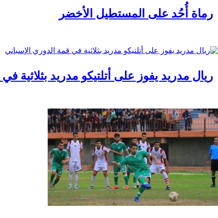
رماة أُحُد على المستطيل الأخضر
ريال مدريد يفوز على أتلتيكو مدريد بثلاثية في