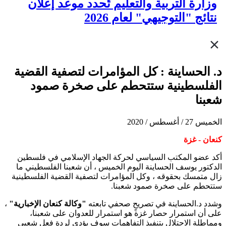
وزارة التربية والتعليم تُحدد موعد إعلان
نتائج "التوجيهي" لعام 2026
د. الحساينة : كل المؤامرات لتصفية القضية
الفلسطينية ستتحطم على صخرة صمود
شعبنا
الخميس 27 / أغسطس / 2020
كنعان - غزة
أكد عضو المكتب السياسي لحركة الجهاد الإسلامي في فلسطين
الدكتور يوسف الحساينة اليوم الخميس ، أن شعبنا الفلسطيني ما
زال متمسك بحقوقه ، وكل المؤامرات لتصفية القضية الفلسطينية
ستتحطم على صخرة صمود شعبنا.
وشدد د.الحساينة في تصريحٍ صحفي تابعته
"وكالة كنعان الإخبارية"
،
على أن استمرار حصار غزة هو استمرار للعدوان على شعبنا،
ومماطلة الاحتلال بتنفيذ التفاهمات سوف يؤدي لردة فعل شعبي