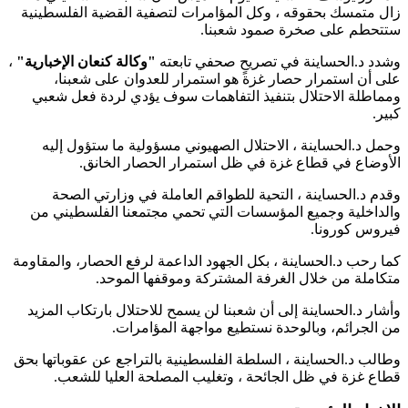
زال متمسك بحقوقه ، وكل المؤامرات لتصفية القضية الفلسطينية
ستتحطم على صخرة صمود شعبنا.
وشدد د.الحساينة في تصريحٍ صحفي تابعته
"وكالة كنعان الإخبارية"
،
على أن استمرار حصار غزة هو استمرار للعدوان على شعبنا،
ومماطلة الاحتلال بتنفيذ التفاهمات سوف يؤدي لردة فعل شعبي
كبير.
وحمل د.الحساينة ، الاحتلال الصهيوني مسؤولية ما ستؤول إليه
الأوضاع في قطاع غزة في ظل استمرار الحصار الخانق.
وقدم د.الحساينة ، التحية للطواقم العاملة في وزارتي الصحة
والداخلية وجميع المؤسسات التي تحمي مجتمعنا الفلسطيني من
فيروس كورونا.
كما رحب د.الحساينة ، بكل الجهود الداعمة لرفع الحصار، والمقاومة
متكاملة من خلال الغرفة المشتركة وموقفها الموحد.
وأشار د.الحساينة إلى أن شعبنا لن يسمح للاحتلال بارتكاب المزيد
من الجرائم، وبالوحدة نستطيع مواجهة المؤامرات.
وطالب د.الحساينة ، السلطة الفلسطينية بالتراجع عن عقوباتها بحق
قطاع غزة في ظل الجائحة ، وتغليب المصلحة العليا للشعب.