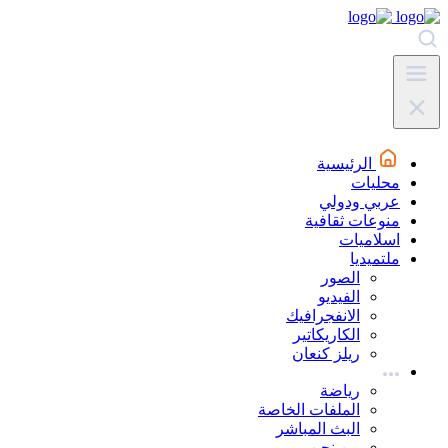
الرئيسية
محليات
عربي ودولي
منوعات ثقافية
اسلاميات
ملتميديا
الصور
الفيديو
الانفجرافيك
الكاريكاتير
ريلز كنعان
رياضة
الملفات الخاصة
البث المباشر
من نحن