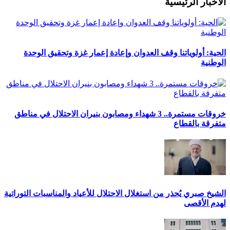
الاخبار الرئيسية
الحية: أولوياتنا وقف العدوان وإعادة إعمار غزة وتحقيق الوحدة
الوطنية
خروقات مستمرة.. 3 شهداء ومصابون بنيران الاحتلال في مناطق
متفرقة بالقطاع
الشيخ صبري يُحذر من استغلال الاحتلال للأعياد والمناسبات التوراتية
لهدم الأقصى