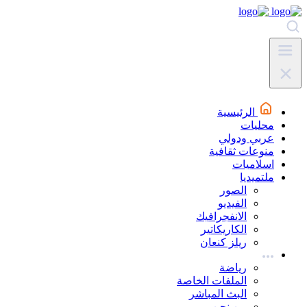
الرئيسية
محليات
عربي ودولي
منوعات ثقافية
اسلاميات
ملتميديا
الصور
الفيديو
الانفجرافيك
الكاريكاتير
ريلز كنعان
رياضة
الملفات الخاصة
البث المباشر
من نحن