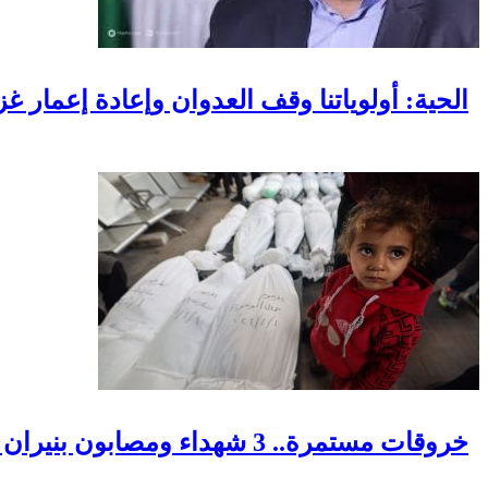
الحية: أولوياتنا وقف العدوان وإعادة إعمار غ
خروقات مستمرة.. 3 شهداء ومصابون بنيران الاحتلال في مناطق متفرقة بالقطاع