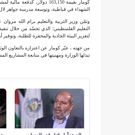
كومار بقيمة 163,150 دولار، ك
الشهداء في قباطية، وتوسعة مدرسة جواهر لال 
وثمّن وزير التربية والتعليم برام الله مروان 
التعليم الفلسطيني؛ الذي تجسّد من خلال تنفيذ 
لتعزيز البيئة الجاذبة والمحفزة للطلبة، وتوفير
من جهته ، عبّر كومار عن اعتزازه بالتعاون الوثي
تبذلها الوزارة ومهنيتها في متابعة المشاريع ال