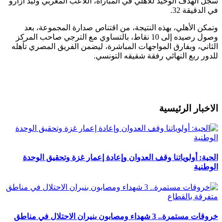
سجل الهدف الوحيد للأهلي في المباراة، اللاعب المغربي وليد أزارو
في الدقيقة 32.
وتمكن الأهلي، بهذه النتيجة، من اقتناص صدارة المجموعة، بعد
وصول رصيده إلى 10 نقاط، بالتساوي مع الترجي صاحب المركز
الثاني، وبفارق المواجهات المباشرة، ليضمن الفريق المصري تأهله
للدور ربع النهائي رفقة شقيقه التونسي.
الاخبار الرئيسية
الحية: أولوياتنا وقف العدوان وإعادة إعمار غزة وتحقيق الوحدة
الوطنية
خروقات مستمرة.. 3 شهداء ومصابون بنيران الاحتلال في مناطق