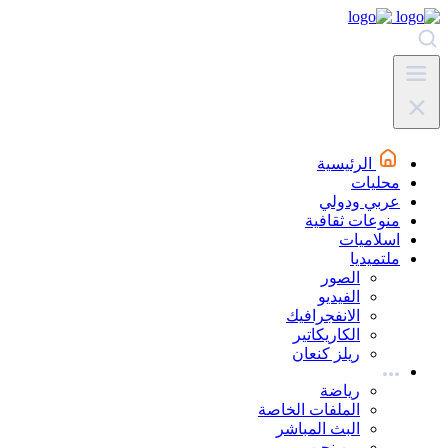
الرئيسية
محليات
عربي ودولي
منوعات ثقافية
اسلاميات
ملتميديا
الصور
الفيديو
الانفجرافيك
الكاريكاتير
ريلز كنعان
رياضة
الملفات الخاصة
البث المباشر
من نحن